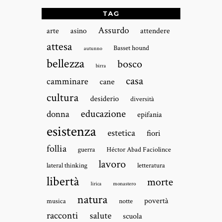
TAG
Assurdo
arte
asino
attendere
attesa
Basset hound
autunno
bellezza
bosco
birra
casa
camminare
cane
cultura
desiderio
diversità
educazione
donna
epifania
esistenza
estetica
fiori
follia
guerra
Héctor Abad Faciolince
lavoro
lateral thinking
letteratura
libertà
morte
lirica
monastero
natura
povertà
musica
notte
racconti
salute
scuola