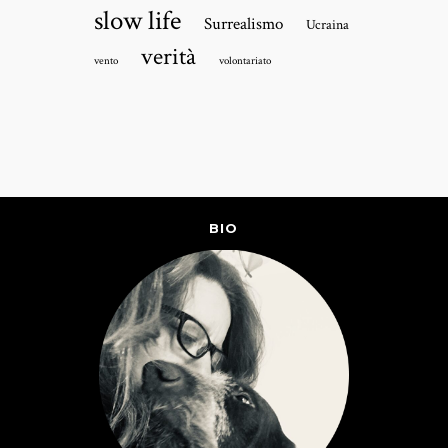
slow life
Surrealismo
Ucraina
verità
vento
volontariato
BIO