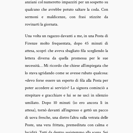
anziani col numeretto impazziti per un sospetto su
qualcuno che avrebbe potuto saltare la coda. Con
sermoni e maldicenze, con frasi stizzite da
rovinarti la giornata.
Una volta un ragazzo davanti a me, in una Posta di
Firenze molto frequentata, dopo 45 minuti di
attesa, scoprì che aveva sbagliato fila scegliendo la
lettera diversa da quella promessa per le sue
necessità… Mi ricordo che chiese all’impiegata che
lo stava sgridando come se avesse rubato qualcosa:
«devo forse essere un esperto di fila alla Posta per
poter accedere ai servizi»? La signora cominciò a
strepitare e gracchiare e lui se ne uscì in silenzio
umiliato. Dopo 10 minuti (io ero ancora lì in
attesa), tornò davanti all’ingresso e gettò un pacco
di uova fresche, una dietro l’altra sulla vetrata delle
Poste, una vera frittata, premeditata con calma e
lucidità. Tutti da dentro assistemmo alla scena. Sei