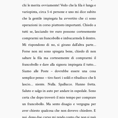
chi le merita ovviamente! Vedo che la fila è lunga e
variopinta, circa 5-6 persone e uno mi dice subito
che la gentile impiegata ha avvertito che ci sono
operazioni in corso piuttosto importanti. Chiedo a
tutti se, lasciando tre euro possono cortesemente
comprarmi un francobollo e imbucarmela lì dentro.
Mi rispondono di no, si girano dall’altra parte…
Forse non mi sono spiegata bene, chiedo di non
saltare la fila ma cortesemente di comprarmi il
francobollo e dare alla signora impiegata il tutto…
Siamo alle Poste – dovrebbe essere una cosa
semplice penso – tiro fuori i soldi e ribadisco che li
lascio… niente. Nulla. Spallucce. Hanno fretta.
Saluto e salgo in auto per andare in ospedale. Sono
certa che dopo troverò il mio tempo per comprare
un francobollo. Ma sento disagio e vergogna per
aver chiesto qualcosa che non dovevo chiedere. E
poi, dopo due curve mi rendo conto che non si può