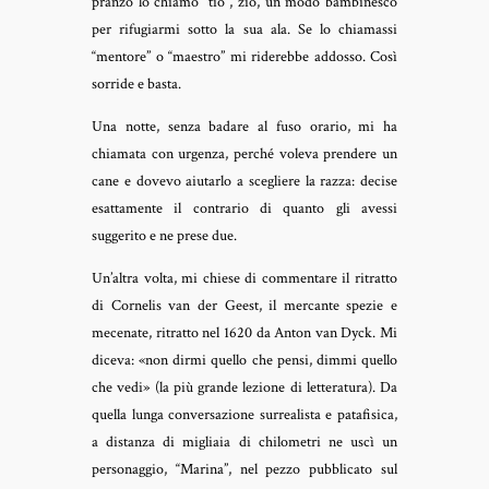
pranzo lo chiamo “tio”, zio, un modo bambinesco
per rifugiarmi sotto la sua ala. Se lo chiamassi
“mentore” o “maestro” mi riderebbe addosso. Così
sorride e basta.
Una notte, senza badare al fuso orario, mi ha
chiamata con urgenza, perché voleva prendere un
cane e dovevo aiutarlo a scegliere la razza: decise
esattamente il contrario di quanto gli avessi
suggerito e ne prese due.
Un’altra volta, mi chiese di commentare il ritratto
di Cornelis van der Geest, il mercante spezie e
mecenate, ritratto nel 1620 da Anton van Dyck. Mi
diceva: «non dirmi quello che pensi, dimmi quello
che vedi» (la più grande lezione di letteratura). Da
quella lunga conversazione surrealista e patafisica,
a distanza di migliaia di chilometri ne uscì un
personaggio, “Marina”, nel pezzo pubblicato sul