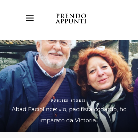
PUBLIÉS
STORIE
Abad Faciolince: «Io, pacifista codardo, ho
imparato da Victoria»