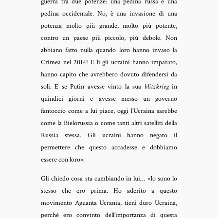
guerra tra due potenze: una pedina russa e una
pedina occidentale. No, è una invasione di una
potenza molto più grande, molto più potente,
contro un paese più piccolo, più debole. Non
abbiano fatto nulla quando loro hanno invaso la
Crimea nel 2014! E lì gli ucraini hanno imparato,
hanno capito che avrebbero dovuto difendersi da
soli. E se Putin avesse vinto la sua
blitzkrieg
in
quindici giorni e avesse messo un governo
fantoccio come a lui piace, oggi l’Ucraina sarebbe
come la Bielorussia o come tanti altri satelliti della
Russia stessa. Gli ucraini hanno negato il
permettere che questo accadesse e dobbiamo
essere con loro».
Gli chiedo cosa sta cambiando in lui… «Io sono lo
stesso che ero prima. Ho aderito a questo
movimento Aguanta Ucrania, tieni duro Ucraina,
perché ero convinto dell’importanza di questa