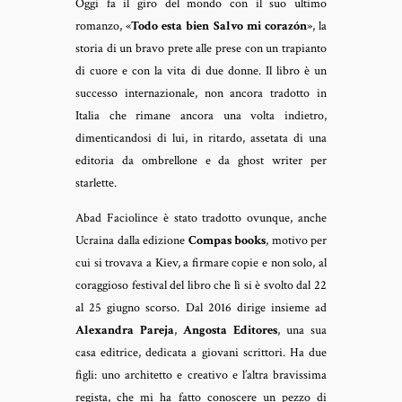
Oggi fa il giro del mondo con il suo ultimo
romanzo, «
Todo esta bien Salvo mi corazón
», la
storia di un bravo prete alle prese con un trapianto
di cuore e con la vita di due donne. Il libro è un
successo internazionale, non ancora tradotto in
Italia che rimane ancora una volta indietro,
dimenticandosi di lui, in ritardo, assetata di una
editoria da ombrellone e da ghost writer per
starlette.
Abad Faciolince è stato tradotto ovunque, anche
Ucraina dalla edizione
Compas books
, motivo per
cui si trovava a Kiev, a firmare copie e non solo, al
coraggioso festival del libro che lì si è svolto dal 22
al 25 giugno scorso. Dal 2016 dirige insieme ad
Alexandra Pareja
,
Angosta Editores
, una sua
casa editrice, dedicata a giovani scrittori. Ha due
figli: uno architetto e creativo e l’altra bravissima
regista, che mi ha fatto conoscere un pezzo di