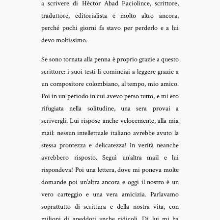
a scrivere di Hèctor Abad Faciolince, scrittore,
traduttore, editorialista e molto altro ancora,
perché pochi giorni fa stavo per perderlo e a lui
devo moltissimo.
Se sono tornata alla penna è proprio grazie a questo
scrittore: i suoi testi li cominciai a leggere grazie a
un compositore colombiano, al tempo, mio amico.
Poi in un periodo in cui avevo perso tutto, e mi ero
rifugiata nella solitudine, una sera provai a
scrivergli. Lui rispose anche velocemente, alla mia
mail: nessun intellettuale italiano avrebbe avuto la
stessa prontezza e delicatezza! In verità neanche
avrebbero risposto. Seguì un’altra mail e lui
rispondeva! Poi una lettera, dove mi poneva molte
domande poi un’altra ancora e oggi il nostro è un
vero carteggio e una vera amicizia. Parlavamo
soprattutto di scrittura e della nostra vita, con
milioni di aneddoti anche ridicoli. Di lui mi ha