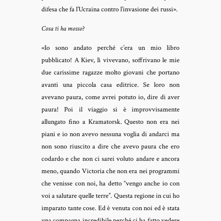
difesa che fa l’Ucraina contro l’invasione dei russi».
Cosa ti ha mosso
?
«Io sono andato perché c’era un mio libro
pubblicato! A Kiev, lì vivevano, soffrivano le mie
due carissime ragazze molto giovani che portano
avanti una piccola casa editrice. Se loro non
avevano paura, come avrei potuto io, dire di aver
paura! Poi il viaggio si è improvvisamente
allungato fino a Kramatorsk. Questo non era nei
piani e io non avevo nessuna voglia di andarci ma
non sono riuscito a dire che avevo paura che ero
codardo e che non ci sarei voluto andare e ancora
meno, quando Victoria che non era nei programmi
che venisse con noi, ha detto “vengo anche io con
voi a salutare quelle terre”. Questa regione in cui ho
imparato tante cose. Ed è venuta con noi ed è stata
una compagna incredibile perché ci ha fatto vedere