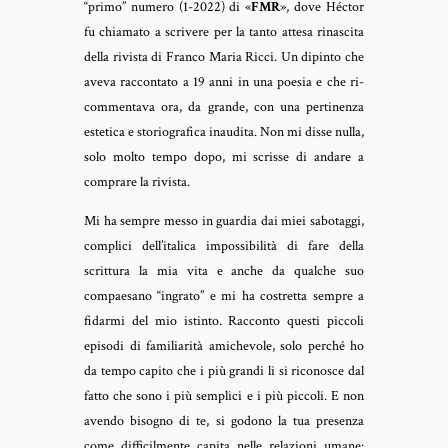
“primo” numero (1-2022) di «
FMR
», dove Héctor
fu chiamato a scrivere per la tanto attesa rinascita
della rivista di Franco Maria Ricci. Un dipinto che
aveva raccontato a 19 anni in una poesia e che ri-
commentava ora, da grande, con una pertinenza
estetica e storiografica inaudita. Non mi disse nulla,
solo molto tempo dopo, mi scrisse di andare a
comprare la rivista.
Mi ha sempre messo in guardia dai miei sabotaggi,
complici dell’italica impossibilità di fare della
scrittura la mia vita e anche da qualche suo
compaesano “ingrato” e mi ha costretta sempre a
fidarmi del mio istinto. Racconto questi piccoli
episodi di familiarità amichevole, solo perché ho
da tempo capito che i più grandi li si riconosce dal
fatto che sono i più semplici e i più piccoli. E non
avendo bisogno di te, si godono la tua presenza
come difficilmente capita nelle relazioni umane: