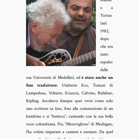
studiat
o a
Torino
(nel
1982,
dopo
che era
stato
espulso
dalla
sua Università di Medellin), ed
è stato anche un
fine traduttore
: Umberto Eco, Tomasi di
Lampedusa, Voltaire, Sciascia, Calvino, Bufalino,
Kipling. Ascoltava dunque quei versi come solo
uno scrittore sa fare, fino alla commozione di un
bambino e si “buttava”, cantando con la sua bella
voce colombiana. Poi, “Meraviglioso” di Modugno,
l’ha voluta imparare a cantare e suonare. Da quel