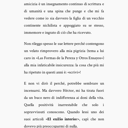
amicizia è un insegnamento continuo di scrittura e
di umanità e una spina che punge e che mi fa
vedere come io sia davvero la figlia di un vecchio
continente nichilista e appoggiato su se stesso,
immemore e ingrato di ciò che ha ricevuto.
Non rileggo spesso le sue lettere perché contengono
un velato rimprovero alla mia pigrizia (tema a lui
caro in «Las Formas de la Pereza y Otros Ensayos»)
alla mia infaticabile insicurezza: la cosa che più mi
ha ripetuto in questi anni è: «scrivi»!
E non vi dirò il perché, potrebbe sembrare un
incensarsi. Ma davvero Héctor, mi ha tirata fuori
da un buco nero di indifferenza ai doni della vita.
Quella positività inarrestabile che solo i
sopravvissuti conoscono. Quando lessi uno dei
suoi articoli «
El exilio interio
r
», capì che non
dovevo più preoccuparmi di nulla.