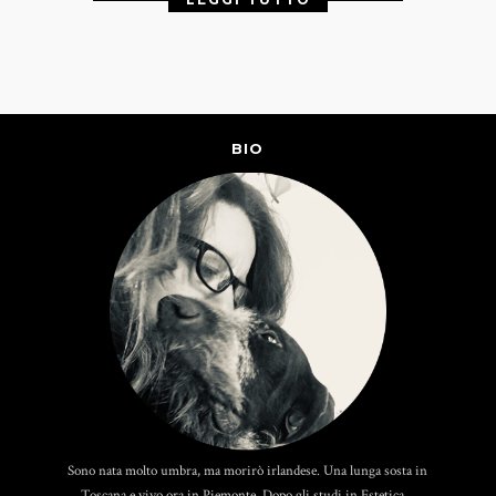
BIO
Sono nata molto umbra, ma morirò irlandese. Una lunga sosta in
Toscana e vivo ora in Piemonte. Dopo gli studi in Estetica...