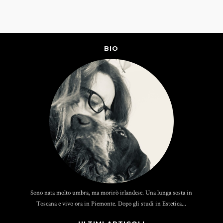
BIO
Sono nata molto umbra, ma morirò irlandese. Una lunga sosta in
Toscana e vivo ora in Piemonte. Dopo gli studi in Estetica...